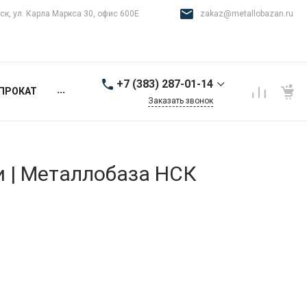
ск, ул. Карла Маркса 30, офис 600Е
zakaz@metallobazan.ru
+7 (383) 287-01-14
...
ПРОКАТ
Заказать звонок
+7 (383) 287-01-14
г. Новосибирск, ул.
Карла Маркса 30, офис
600Е
и | Металлобаза НСК
9:00-18:00 пн-пт
zakaz@metallobazan.ru