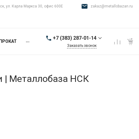
ск, ул. Карла Маркса 30, офис 600Е
zakaz@metallobazan.ru
+7 (383) 287-01-14
...
ПРОКАТ
Заказать звонок
+7 (383) 287-01-14
г. Новосибирск, ул.
Карла Маркса 30, офис
600Е
и | Металлобаза НСК
9:00-18:00 пн-пт
zakaz@metallobazan.ru