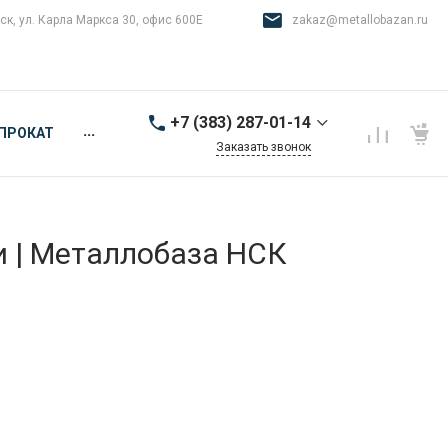
ск, ул. Карла Маркса 30, офис 600Е
zakaz@metallobazan.ru
+7 (383) 287-01-14
...
ПРОКАТ
Заказать звонок
+7 (383) 287-01-14
г. Новосибирск, ул.
Карла Маркса 30, офис
600Е
и | Металлобаза НСК
9:00-18:00 пн-пт
zakaz@metallobazan.ru