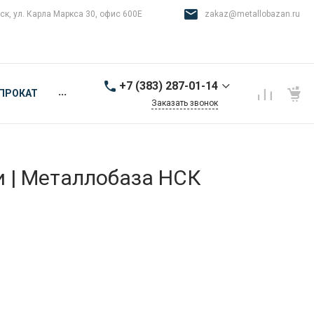
ск, ул. Карла Маркса 30, офис 600Е
zakaz@metallobazan.ru
+7 (383) 287-01-14
...
ПРОКАТ
Заказать звонок
+7 (383) 287-01-14
г. Новосибирск, ул.
Карла Маркса 30, офис
600Е
и | Металлобаза НСК
9:00-18:00 пн-пт
zakaz@metallobazan.ru