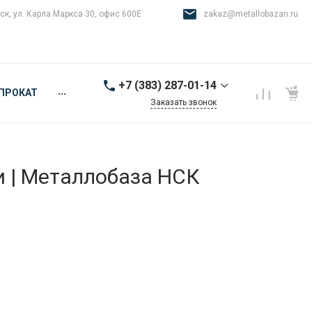
ск, ул. Карла Маркса 30, офис 600Е
zakaz@metallobazan.ru
+7 (383) 287-01-14
...
ПРОКАТ
Заказать звонок
+7 (383) 287-01-14
г. Новосибирск, ул.
Карла Маркса 30, офис
600Е
и | Металлобаза НСК
9:00-18:00 пн-пт
zakaz@metallobazan.ru