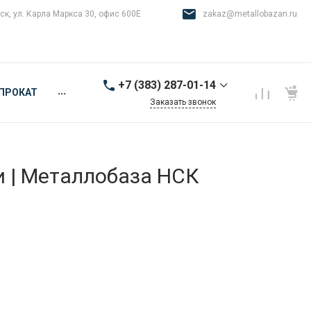
ск, ул. Карла Маркса 30, офис 600Е
zakaz@metallobazan.ru
+7 (383) 287-01-14
...
ПРОКАТ
Заказать звонок
+7 (383) 287-01-14
г. Новосибирск, ул.
Карла Маркса 30, офис
600Е
и | Металлобаза НСК
9:00-18:00 пн-пт
zakaz@metallobazan.ru