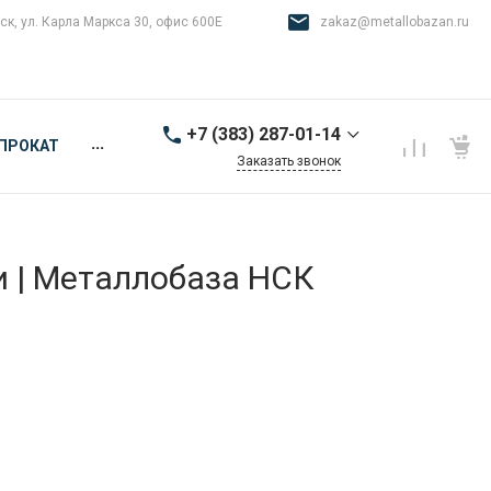
ск, ул. Карла Маркса 30, офис 600Е
zakaz@metallobazan.ru
+7 (383) 287-01-14
...
ПРОКАТ
Заказать звонок
+7 (383) 287-01-14
г. Новосибирск, ул.
Карла Маркса 30, офис
600Е
и | Металлобаза НСК
9:00-18:00 пн-пт
zakaz@metallobazan.ru