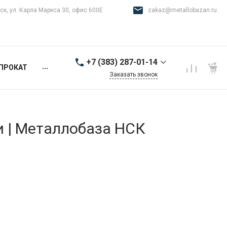
ск, ул. Карла Маркса 30, офис 600Е
zakaz@metallobazan.ru
+7 (383) 287-01-14
...
ПРОКАТ
Заказать звонок
+7 (383) 287-01-14
г. Новосибирск, ул.
Карла Маркса 30, офис
600Е
и | Металлобаза НСК
9:00-18:00 пн-пт
zakaz@metallobazan.ru