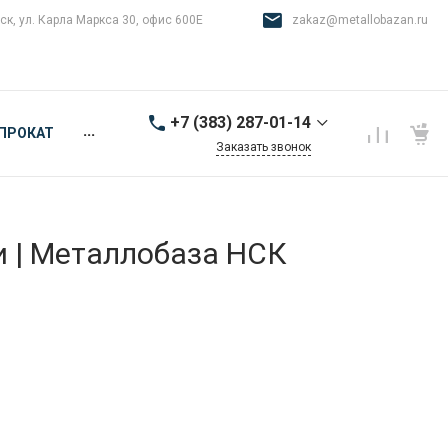
ск, ул. Карла Маркса 30, офис 600Е
zakaz@metallobazan.ru
+7 (383) 287-01-14
...
ПРОКАТ
Заказать звонок
+7 (383) 287-01-14
г. Новосибирск, ул.
Карла Маркса 30, офис
600Е
и | Металлобаза НСК
9:00-18:00 пн-пт
zakaz@metallobazan.ru