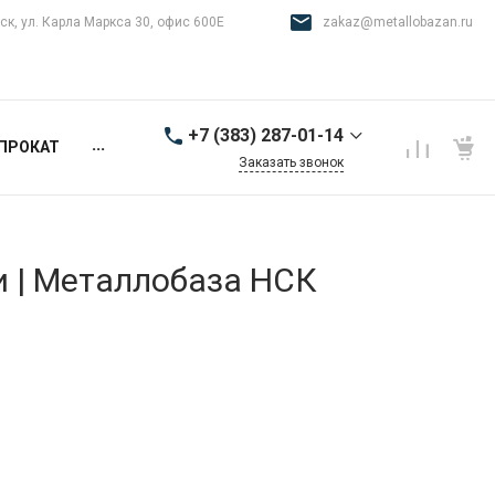
ск, ул. Карла Маркса 30, офис 600Е
zakaz@metallobazan.ru
+7 (383) 287-01-14
...
ПРОКАТ
Заказать звонок
+7 (383) 287-01-14
г. Новосибирск, ул.
Карла Маркса 30, офис
600Е
и | Металлобаза НСК
9:00-18:00 пн-пт
zakaz@metallobazan.ru