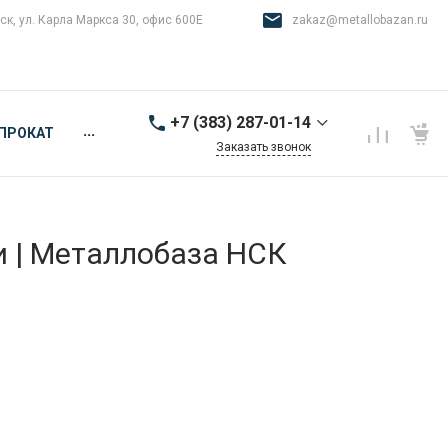
ск, ул. Карла Маркса 30, офис 600Е
zakaz@metallobazan.ru
+7 (383) 287-01-14
...
ПРОКАТ
Заказать звонок
+7 (383) 287-01-14
г. Новосибирск, ул.
Карла Маркса 30, офис
600Е
и | Металлобаза НСК
9:00-18:00 пн-пт
zakaz@metallobazan.ru