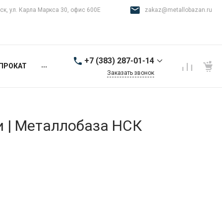
ск, ул. Карла Маркса 30, офис 600Е
zakaz@metallobazan.ru
+7 (383) 287-01-14
...
ПРОКАТ
Заказать звонок
+7 (383) 287-01-14
г. Новосибирск, ул.
Карла Маркса 30, офис
600Е
и | Металлобаза НСК
9:00-18:00 пн-пт
zakaz@metallobazan.ru