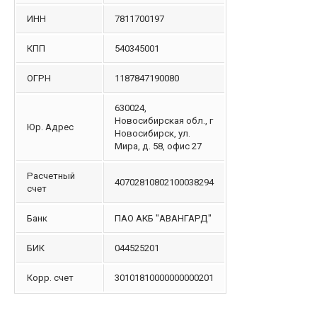
ИНН
7811700197
КПП
540345001
ОГРН
1187847190080
630024,
Новосибирская обл., г
Юр. Адрес
Новосибирск, ул.
Мира, д. 58, офис 27
Расчетный
40702810802100038294
счет
Банк
ПАО АКБ "АВАНГАРД"
БИК
044525201
Корр. счет
30101810000000000201