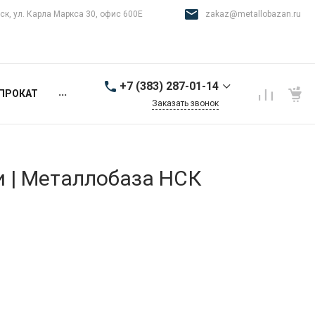
ск, ул. Карла Маркса 30, офис 600Е
zakaz@metallobazan.ru
+7 (383) 287-01-14
...
ПРОКАТ
Заказать звонок
+7 (383) 287-01-14
г. Новосибирск, ул.
Карла Маркса 30, офис
600Е
и | Металлобаза НСК
9:00-18:00 пн-пт
zakaz@metallobazan.ru