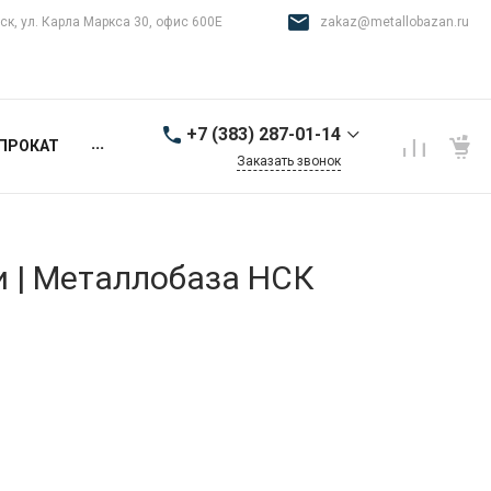
ск, ул. Карла Маркса 30, офис 600Е
zakaz@metallobazan.ru
+7 (383) 287-01-14
...
ПРОКАТ
Заказать звонок
+7 (383) 287-01-14
г. Новосибирск, ул.
Карла Маркса 30, офис
600Е
и | Металлобаза НСК
9:00-18:00 пн-пт
zakaz@metallobazan.ru