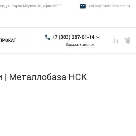
ск, ул. Карла Маркса 30, офис 600Е
zakaz@metallobazan.ru
+7 (383) 287-01-14
...
ПРОКАТ
Заказать звонок
+7 (383) 287-01-14
г. Новосибирск, ул.
Карла Маркса 30, офис
600Е
и | Металлобаза НСК
9:00-18:00 пн-пт
zakaz@metallobazan.ru