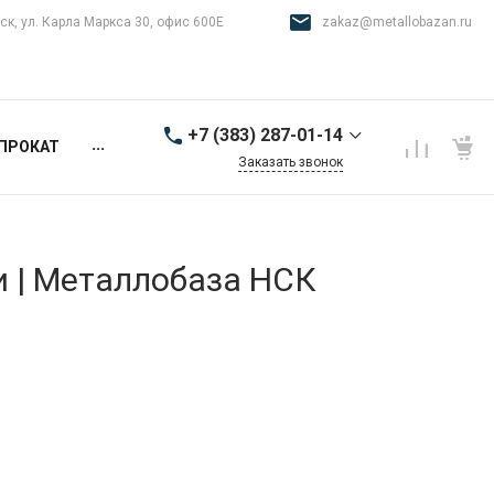
ск, ул. Карла Маркса 30, офис 600Е
zakaz@metallobazan.ru
+7 (383) 287-01-14
...
ПРОКАТ
Заказать звонок
+7 (383) 287-01-14
г. Новосибирск, ул.
Карла Маркса 30, офис
600Е
и | Металлобаза НСК
9:00-18:00 пн-пт
zakaz@metallobazan.ru