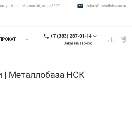
ск, ул. Карла Маркса 30, офис 600Е
zakaz@metallobazan.ru
+7 (383) 287-01-14
...
ПРОКАТ
Заказать звонок
+7 (383) 287-01-14
г. Новосибирск, ул.
Карла Маркса 30, офис
600Е
и | Металлобаза НСК
9:00-18:00 пн-пт
zakaz@metallobazan.ru