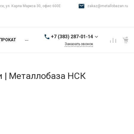
ск, ул. Карла Маркса 30, офис 600Е
zakaz@metallobazan.ru
+7 (383) 287-01-14
...
ПРОКАТ
Заказать звонок
+7 (383) 287-01-14
г. Новосибирск, ул.
Карла Маркса 30, офис
600Е
и | Металлобаза НСК
9:00-18:00 пн-пт
zakaz@metallobazan.ru