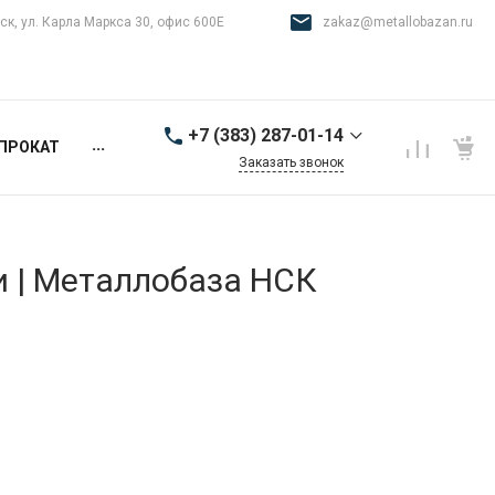
ск, ул. Карла Маркса 30, офис 600Е
zakaz@metallobazan.ru
+7 (383) 287-01-14
...
ПРОКАТ
Заказать звонок
+7 (383) 287-01-14
г. Новосибирск, ул.
Карла Маркса 30, офис
600Е
и | Металлобаза НСК
9:00-18:00 пн-пт
zakaz@metallobazan.ru