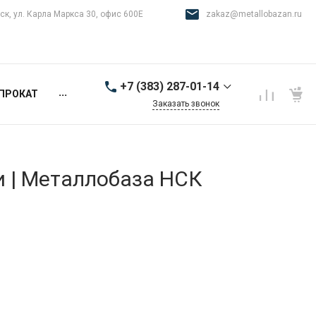
ск, ул. Карла Маркса 30, офис 600Е
zakaz@metallobazan.ru
+7 (383) 287-01-14
...
ПРОКАТ
Заказать звонок
+7 (383) 287-01-14
г. Новосибирск, ул.
Карла Маркса 30, офис
600Е
и | Металлобаза НСК
9:00-18:00 пн-пт
zakaz@metallobazan.ru