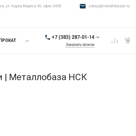
ск, ул. Карла Маркса 30, офис 600Е
zakaz@metallobazan.ru
+7 (383) 287-01-14
...
ПРОКАТ
Заказать звонок
+7 (383) 287-01-14
г. Новосибирск, ул.
Карла Маркса 30, офис
600Е
и | Металлобаза НСК
9:00-18:00 пн-пт
zakaz@metallobazan.ru