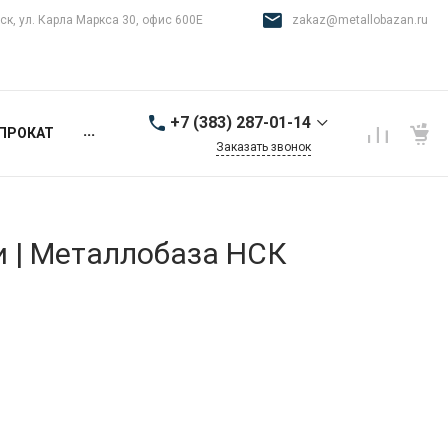
ск, ул. Карла Маркса 30, офис 600Е
zakaz@metallobazan.ru
+7 (383) 287-01-14
...
ПРОКАТ
Заказать звонок
+7 (383) 287-01-14
г. Новосибирск, ул.
Карла Маркса 30, офис
600Е
и | Металлобаза НСК
9:00-18:00 пн-пт
zakaz@metallobazan.ru