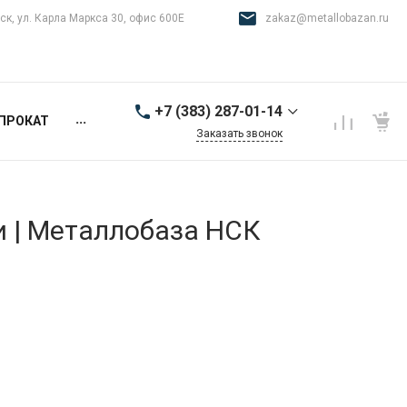
ск, ул. Карла Маркса 30, офис 600Е
zakaz@metallobazan.ru
+7 (383) 287-01-14
...
ПРОКАТ
Заказать звонок
+7 (383) 287-01-14
г. Новосибирск, ул.
Карла Маркса 30, офис
600Е
и | Металлобаза НСК
9:00-18:00 пн-пт
zakaz@metallobazan.ru