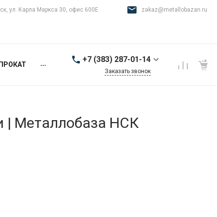
ск, ул. Карла Маркса 30, офис 600Е
zakaz@metallobazan.ru
+7 (383) 287-01-14
...
ПРОКАТ
Заказать звонок
+7 (383) 287-01-14
г. Новосибирск, ул.
Карла Маркса 30, офис
600Е
и | Металлобаза НСК
9:00-18:00 пн-пт
zakaz@metallobazan.ru