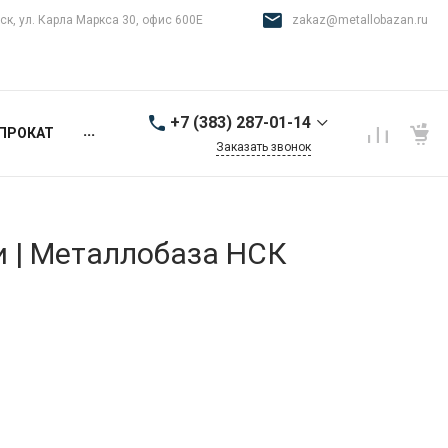
ск, ул. Карла Маркса 30, офис 600Е
zakaz@metallobazan.ru
+7 (383) 287-01-14
...
ПРОКАТ
Заказать звонок
+7 (383) 287-01-14
г. Новосибирск, ул.
Карла Маркса 30, офис
600Е
и | Металлобаза НСК
9:00-18:00 пн-пт
zakaz@metallobazan.ru