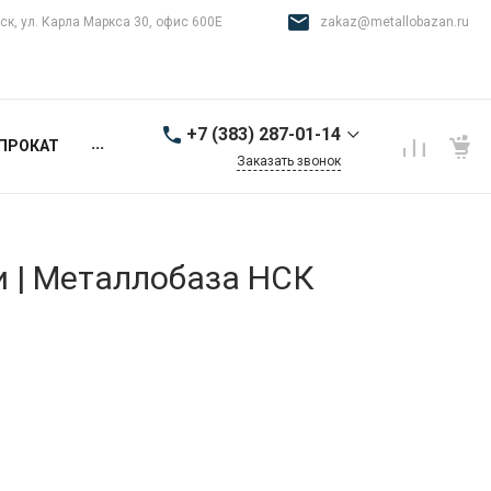
ск, ул. Карла Маркса 30, офис 600Е
zakaz@metallobazan.ru
+7 (383) 287-01-14
...
ПРОКАТ
Заказать звонок
+7 (383) 287-01-14
г. Новосибирск, ул.
Карла Маркса 30, офис
600Е
и | Металлобаза НСК
9:00-18:00 пн-пт
zakaz@metallobazan.ru