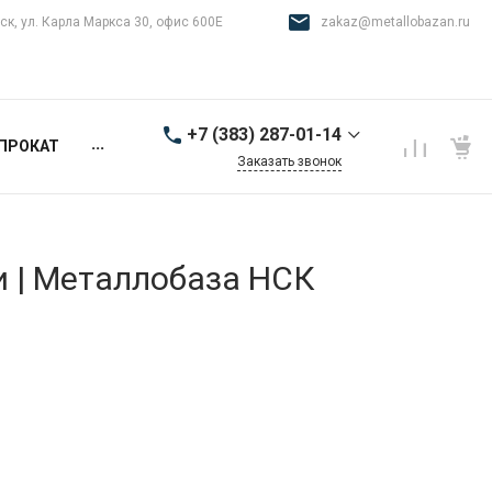
ск, ул. Карла Маркса 30, офис 600Е
zakaz@metallobazan.ru
+7 (383) 287-01-14
...
ПРОКАТ
Заказать звонок
+7 (383) 287-01-14
г. Новосибирск, ул.
Карла Маркса 30, офис
600Е
и | Металлобаза НСК
9:00-18:00 пн-пт
zakaz@metallobazan.ru