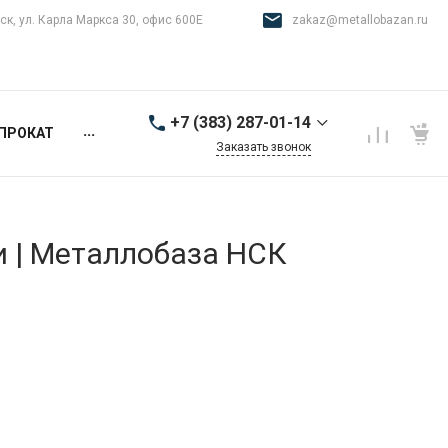
ск, ул. Карла Маркса 30, офис 600Е
zakaz@metallobazan.ru
+7 (383) 287-01-14
...
ПРОКАТ
Заказать звонок
+7 (383) 287-01-14
г. Новосибирск, ул.
Карла Маркса 30, офис
600Е
и | Металлобаза НСК
9:00-18:00 пн-пт
zakaz@metallobazan.ru