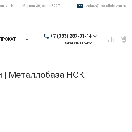
ск, ул. Карла Маркса 30, офис 600Е
zakaz@metallobazan.ru
+7 (383) 287-01-14
...
ПРОКАТ
Заказать звонок
+7 (383) 287-01-14
г. Новосибирск, ул.
Карла Маркса 30, офис
600Е
и | Металлобаза НСК
9:00-18:00 пн-пт
zakaz@metallobazan.ru