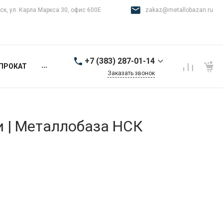
ск, ул. Карла Маркса 30, офис 600Е
zakaz@metallobazan.ru
+7 (383) 287-01-14
...
ПРОКАТ
Заказать звонок
+7 (383) 287-01-14
г. Новосибирск, ул.
Карла Маркса 30, офис
600Е
и | Металлобаза НСК
9:00-18:00 пн-пт
zakaz@metallobazan.ru