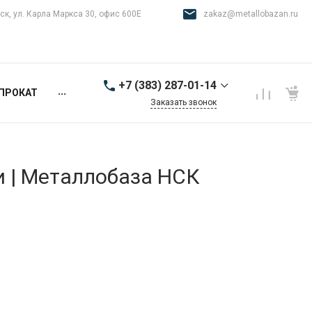
ск, ул. Карла Маркса 30, офис 600Е
zakaz@metallobazan.ru
+7 (383) 287-01-14
...
ПРОКАТ
Заказать звонок
+7 (383) 287-01-14
г. Новосибирск, ул.
Карла Маркса 30, офис
600Е
и | Металлобаза НСК
9:00-18:00 пн-пт
zakaz@metallobazan.ru