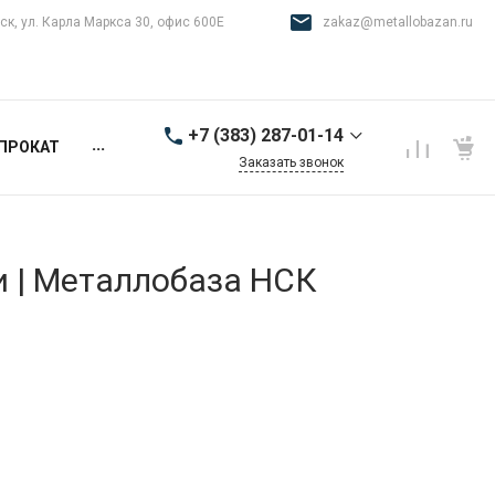
ск, ул. Карла Маркса 30, офис 600Е
zakaz@metallobazan.ru
+7 (383) 287-01-14
...
ПРОКАТ
Заказать звонок
+7 (383) 287-01-14
г. Новосибирск, ул.
Карла Маркса 30, офис
600Е
и | Металлобаза НСК
9:00-18:00 пн-пт
zakaz@metallobazan.ru