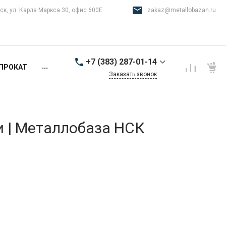
ск, ул. Карла Маркса 30, офис 600Е
zakaz@metallobazan.ru
+7 (383) 287-01-14
...
ПРОКАТ
Заказать звонок
+7 (383) 287-01-14
г. Новосибирск, ул.
Карла Маркса 30, офис
600Е
и | Металлобаза НСК
9:00-18:00 пн-пт
zakaz@metallobazan.ru