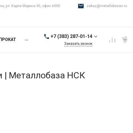
ск, ул. Карла Маркса 30, офис 600Е
zakaz@metallobazan.ru
+7 (383) 287-01-14
...
ПРОКАТ
Заказать звонок
+7 (383) 287-01-14
г. Новосибирск, ул.
Карла Маркса 30, офис
600Е
и | Металлобаза НСК
9:00-18:00 пн-пт
zakaz@metallobazan.ru