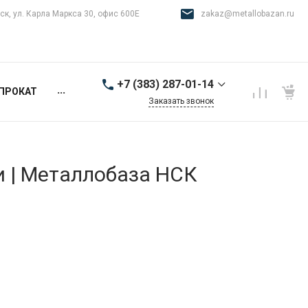
ск, ул. Карла Маркса 30, офис 600Е
zakaz@metallobazan.ru
+7 (383) 287-01-14
...
ПРОКАТ
Заказать звонок
+7 (383) 287-01-14
г. Новосибирск, ул.
Карла Маркса 30, офис
600Е
и | Металлобаза НСК
9:00-18:00 пн-пт
zakaz@metallobazan.ru