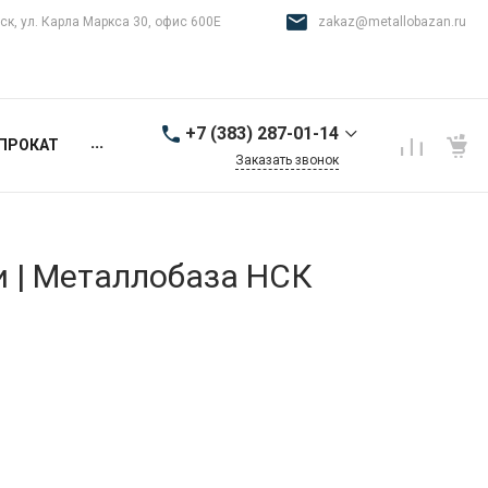
ск, ул. Карла Маркса 30, офис 600Е
zakaz@metallobazan.ru
+7 (383) 287-01-14
...
ПРОКАТ
Заказать звонок
+7 (383) 287-01-14
г. Новосибирск, ул.
Карла Маркса 30, офис
600Е
и | Металлобаза НСК
9:00-18:00 пн-пт
zakaz@metallobazan.ru