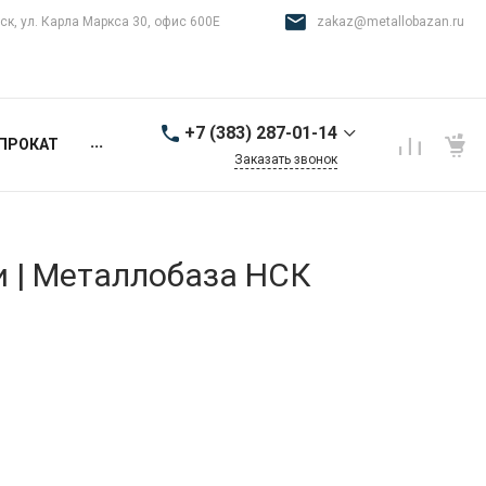
ск, ул. Карла Маркса 30, офис 600Е
zakaz@metallobazan.ru
+7 (383) 287-01-14
...
ПРОКАТ
Заказать звонок
+7 (383) 287-01-14
г. Новосибирск, ул.
Карла Маркса 30, офис
600Е
и | Металлобаза НСК
9:00-18:00 пн-пт
zakaz@metallobazan.ru