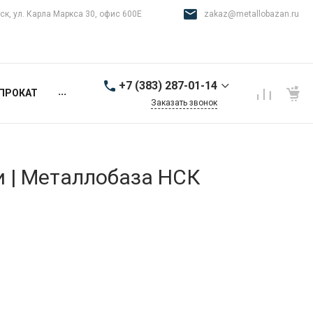
ск, ул. Карла Маркса 30, офис 600Е
zakaz@metallobazan.ru
+7 (383) 287-01-14
...
ПРОКАТ
Заказать звонок
+7 (383) 287-01-14
г. Новосибирск, ул.
Карла Маркса 30, офис
600Е
и | Металлобаза НСК
9:00-18:00 пн-пт
zakaz@metallobazan.ru