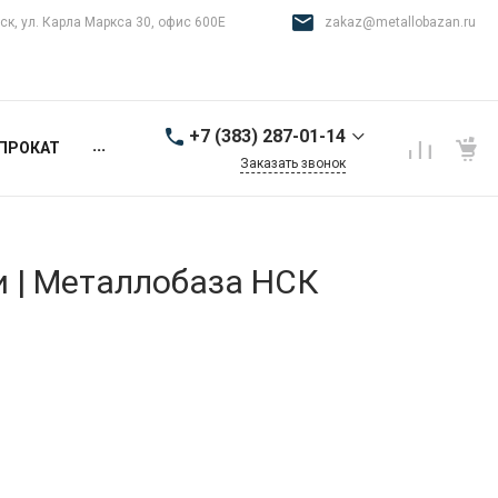
ск, ул. Карла Маркса 30, офис 600Е
zakaz@metallobazan.ru
+7 (383) 287-01-14
...
ПРОКАТ
Заказать звонок
+7 (383) 287-01-14
г. Новосибирск, ул.
Карла Маркса 30, офис
600Е
и | Металлобаза НСК
9:00-18:00 пн-пт
zakaz@metallobazan.ru