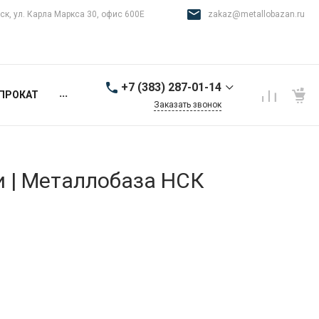
ск, ул. Карла Маркса 30, офис 600Е
zakaz@metallobazan.ru
+7 (383) 287-01-14
...
ПРОКАТ
Заказать звонок
+7 (383) 287-01-14
г. Новосибирск, ул.
Карла Маркса 30, офис
600Е
и | Металлобаза НСК
9:00-18:00 пн-пт
zakaz@metallobazan.ru