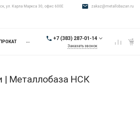
ск, ул. Карла Маркса 30, офис 600Е
zakaz@metallobazan.ru
+7 (383) 287-01-14
...
ПРОКАТ
Заказать звонок
+7 (383) 287-01-14
г. Новосибирск, ул.
Карла Маркса 30, офис
600Е
и | Металлобаза НСК
9:00-18:00 пн-пт
zakaz@metallobazan.ru