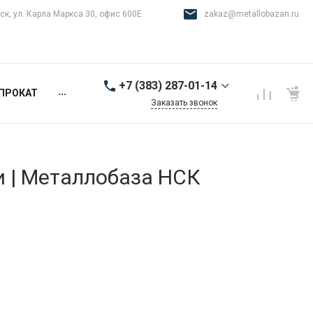
ск, ул. Карла Маркса 30, офис 600Е
zakaz@metallobazan.ru
+7 (383) 287-01-14
...
ПРОКАТ
Заказать звонок
+7 (383) 287-01-14
г. Новосибирск, ул.
Карла Маркса 30, офис
600Е
и | Металлобаза НСК
9:00-18:00 пн-пт
zakaz@metallobazan.ru