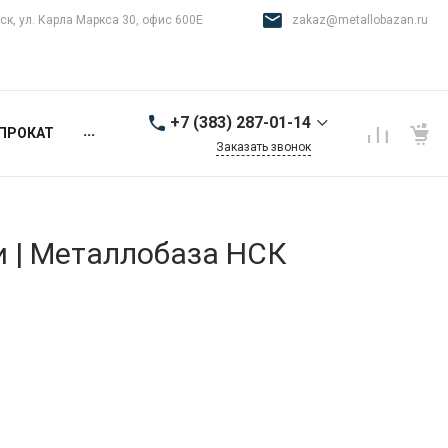
ск, ул. Карла Маркса 30, офис 600Е
zakaz@metallobazan.ru
+7 (383) 287-01-14
...
ПРОКАТ
Заказать звонок
+7 (383) 287-01-14
г. Новосибирск, ул.
Карла Маркса 30, офис
600Е
и | Металлобаза НСК
9:00-18:00 пн-пт
zakaz@metallobazan.ru