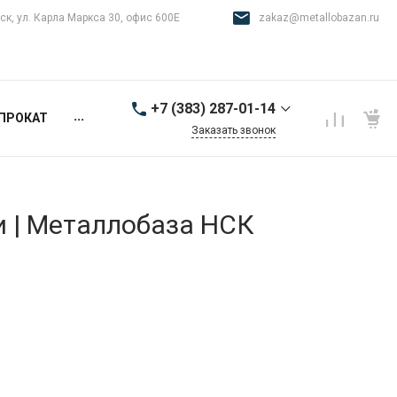
ск, ул. Карла Маркса 30, офис 600Е
zakaz@metallobazan.ru
+7 (383) 287-01-14
...
ПРОКАТ
Заказать звонок
+7 (383) 287-01-14
г. Новосибирск, ул.
Карла Маркса 30, офис
600Е
и | Металлобаза НСК
9:00-18:00 пн-пт
zakaz@metallobazan.ru