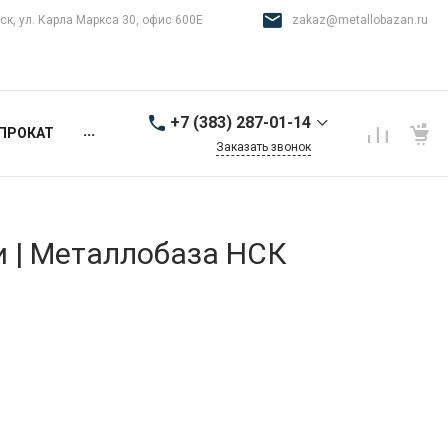
ск, ул. Карла Маркса 30, офис 600Е
zakaz@metallobazan.ru
+7 (383) 287-01-14
...
ПРОКАТ
Заказать звонок
+7 (383) 287-01-14
г. Новосибирск, ул.
Карла Маркса 30, офис
600Е
и | Металлобаза НСК
9:00-18:00 пн-пт
zakaz@metallobazan.ru