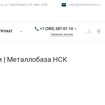
ск, ул. Карла Маркса 30, офис 600Е
zakaz@metallobazan.ru
+7 (383) 287-01-14
...
ПРОКАТ
Заказать звонок
+7 (383) 287-01-14
г. Новосибирск, ул.
Карла Маркса 30, офис
600Е
и | Металлобаза НСК
9:00-18:00 пн-пт
zakaz@metallobazan.ru