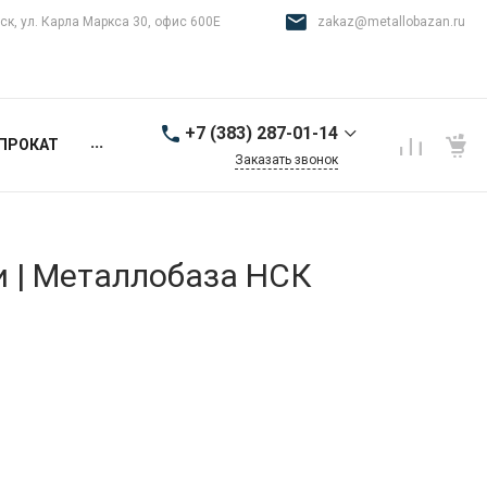
ск, ул. Карла Маркса 30, офис 600Е
zakaz@metallobazan.ru
+7 (383) 287-01-14
...
ПРОКАТ
Заказать звонок
+7 (383) 287-01-14
г. Новосибирск, ул.
Карла Маркса 30, офис
600Е
и | Металлобаза НСК
9:00-18:00 пн-пт
zakaz@metallobazan.ru