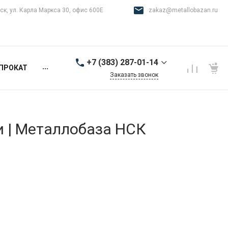
ск, ул. Карла Маркса 30, офис 600Е
zakaz@metallobazan.ru
+7 (383) 287-01-14
...
ПРОКАТ
Заказать звонок
+7 (383) 287-01-14
г. Новосибирск, ул.
Карла Маркса 30, офис
600Е
и | Металлобаза НСК
9:00-18:00 пн-пт
zakaz@metallobazan.ru