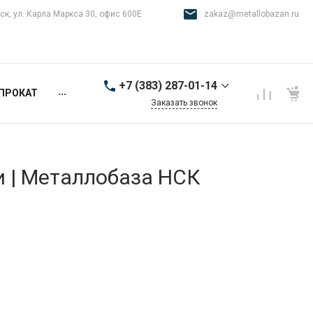
ск, ул. Карла Маркса 30, офис 600Е
zakaz@metallobazan.ru
+7 (383) 287-01-14
...
ПРОКАТ
Заказать звонок
+7 (383) 287-01-14
г. Новосибирск, ул.
Карла Маркса 30, офис
600Е
и | Металлобаза НСК
9:00-18:00 пн-пт
zakaz@metallobazan.ru